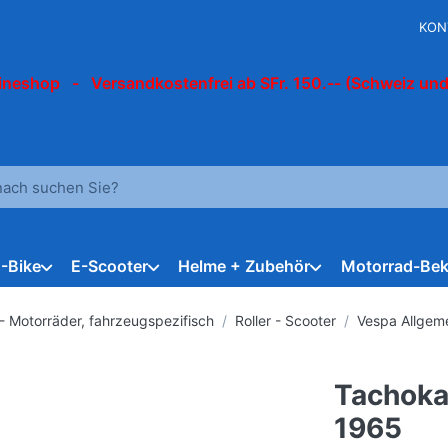
KON
ineshop - Versandkostenfrei ab SFr. 150.-- (Schweiz und
 einen Suchbegriff ein. Während Sie tippen, erscheinen automat
E-Bike
E-Scooter
Helme + Zubehör
Motorrad-Bek
 - Motorräder, fahrzeugspezifisch
Roller - Scooter
Vespa Allgem
Tachoka
1965