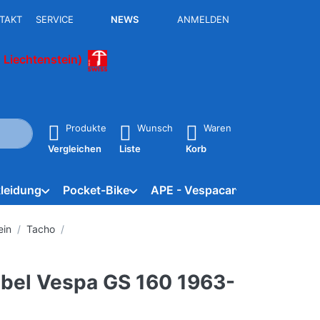
TAKT
SERVICE
NEWS
ANMELDEN
 Liechtenstein)
isch erste Ergebnisse. Drücken Sie die Eingabetaste, um alle 
Produkte
Wunsch
Waren
Vergleichen
Liste
Korb
leidung
Pocket-Bike
APE - Vespacar
Marken
ein
Tacho
bel Vespa GS 160 1963-