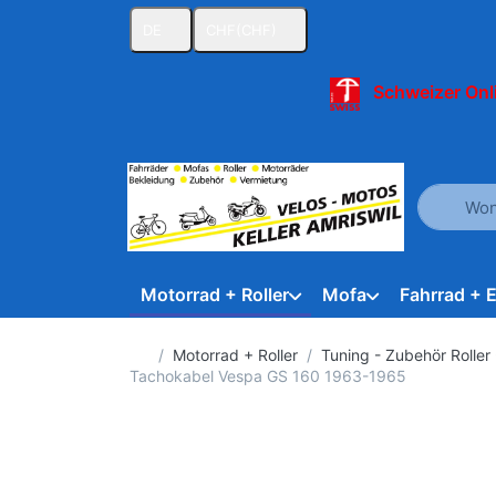
DE
CHF
(CHF)
Schweizer Onl
Geben Sie
Motorrad + Roller
Mofa
Fahrrad + 
Startseite
Motorrad + Roller
Tuning - Zubehör Roller
Tachokabel Vespa GS 160 1963-1965