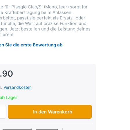
e für Piaggio Ciao/SI (Mono, leer) sorgt für
ge Kraftübertragung beim Anlassen.
beitet, passt sie perfekt als Ersatz- oder
l für alle, die Wert auf präzise Funktion und
gen. Jetzt bestellen und die Leistung deines
mieren!
n Sie die erste Bewertung ab
.90
l.
Versandkosten
ab Lager
Starterglocke Piaggio Ciao/SI, Mono, leer zu CHF 14.90, Me
In den Warenkorb