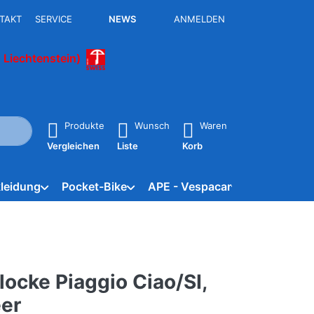
TAKT
SERVICE
NEWS
ANMELDEN
 Liechtenstein)
isch erste Ergebnisse. Drücken Sie die Eingabetaste, um alle 
Produkte
Wunsch
Waren
Vergleichen
Liste
Korb
leidung
Pocket-Bike
APE - Vespacar
Marken
locke Piaggio Ciao/SI,
eer