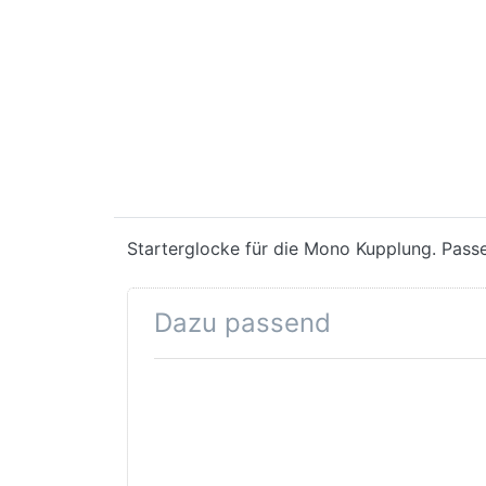
Starterglocke für die Mono Kupplung. Passe
Dazu passend
Drücken Sie
ENTER für
mehr
Optionen zu
Starterbacken
Ciao/SI Mono,