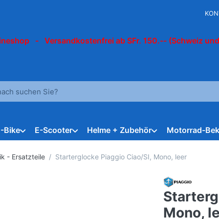
KON
ineshop - Versandkostenfrei ab SFr. 150.-- (Schweiz und
 einen Suchbegriff ein. Während Sie tippen, erscheinen automat
E-Bike
E-Scooter
Helme + Zubehör
Motorrad-Bek
k - Ersatzteile
Starterglocke Piaggio Ciao/SI, Mono, leer
Starterg
Mono, l