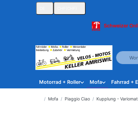
DE
CHF
(CHF)
Schweizer Onl
Geben Sie
Motorrad + Roller
Mofa
Fahrrad + 
Startseite
Mofa
Piaggio Ciao
Kupplung - Variomati