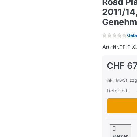
Road Pi
2011/14
Genehm
Gebe
Art.-Nr.
TP-PI.C
CHF 67
inkl. MwSt. zzg
Lieferzeit:
Sport-Auspuf
Merken