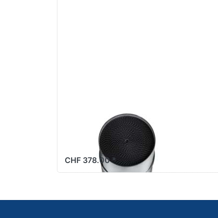
Sie ENTER
für mehr
Optionen
zu
Einsteck-
Katalysator
Akrapovic,
Typ 051/1
AKRAPOVIC
Einsteck-Katalysator
Akrapovic, Typ 051/1
CHF 378.00 *