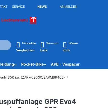
TAKT
SERVICE
NEWS
ANMELDEN
 Liechtenstein)
isch erste Ergebnisse. Drücken Sie die Eingabetaste, um alle 
Produkte
Wunsch
Waren
Vergleichen
Liste
Korb
leidung
Pocket-Bike
APE - Vespacar
Marken
verly 350 i.e. (ZAPM69300/ZAPM69400)
uspuffanlage GPR Evo4