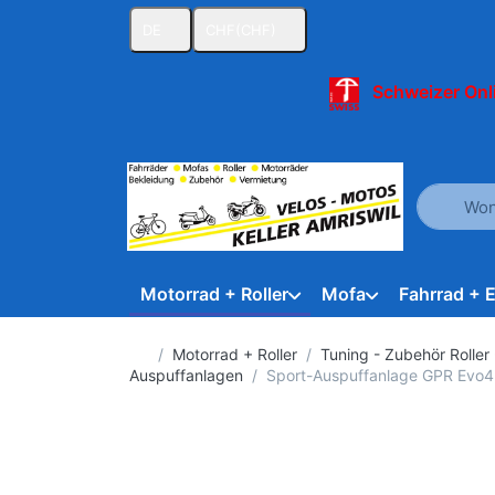
DE
CHF
(CHF)
Schweizer Onl
Geben Sie
Motorrad + Roller
Mofa
Fahrrad + 
Startseite
Motorrad + Roller
Tuning - Zubehör Roller
Auspuffanlagen
Sport-Auspuffanlage GPR Evo4