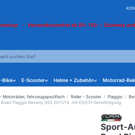
KON
ineshop - Versandkostenfrei ab SFr. 150.-- (Schweiz und
 einen Suchbegriff ein. Während Sie tippen, erscheinen automat
E-Bike
E-Scooter
Helme + Zubehör
Motorrad-Bek
 - Motorräder, fahrzeugspezifisch
Roller - Scooter
Piaggio
Be
 Road Piaggio Beverly 350 2011/14, mit EG/CH-Genehmigung
Sport-A