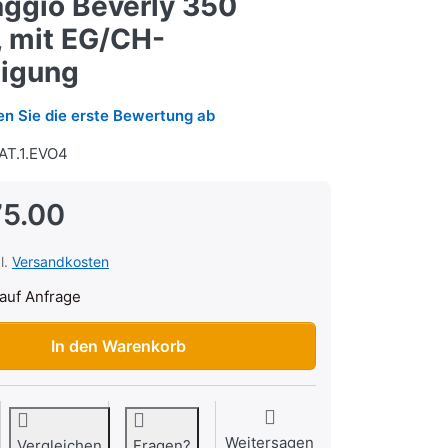
aggio Beverly 350
, mit EG/CH-
igung
n Sie die erste Bewertung ab
AT.1.EVO4
5.00
l.
Versandkosten
auf Anfrage
fanlage GPR Evo4 Road Piaggio Beverly 350 2011/14, mit EG/
In den Warenkorb
Weitersagen
Vergleichen
Fragen?