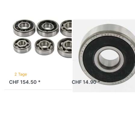
Motor
Kreidler
Florett
SKF/FAG,
komplett
SKF
SKF
Lagersatz Motor
Radlager Bye
Kreidler Florett
Bike SKF
SKF/FAG,
6301/2RSH
komplett
(12x37x12mm)
2 Tage
2 Tage
CHF 154.50 *
CHF 14.90 *
Drücken
Drücken
Sie ENTER
Sie ENTER
für mehr
für mehr
Optionen
Optionen
zu
zu
Kugellager
Kugellager
SKF
SKF
6000/C3
15x32x9