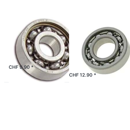
(10x26x8)
6002/C3,
Motor
Beta 521
SKF
SKF
Kugellager SKF
Kugellager SKF
6000/C3
15x32x9
(10x26x8)
6002/C3, Motor
Beta 521
ab Lager
CHF 9.90 *
ab Lager
CHF 12.90 *
Drücken
Drücken Sie
Sie ENTER
ENTER für
für mehr
mehr
Optionen
Optionen zu
zu
Kugellager
Kugellager
12x32x10mm,
SKF
6201/2RSH,
20x42x12
geschlossen
6004/C3,