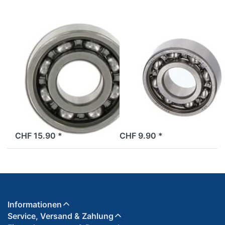
SKF
SKF
Kurbelwellenlager
Kurbelwellenlager
Beta
SKF 6202/C3
17x47x14mm,
(15x35x11),
6303/C3,
Ciao/SI,
Imitation
verstärkt
ab Lager
ab Lager
CHF 15.90 *
CHF 9.90 *
Informationen
Service, Versand & Zahlung