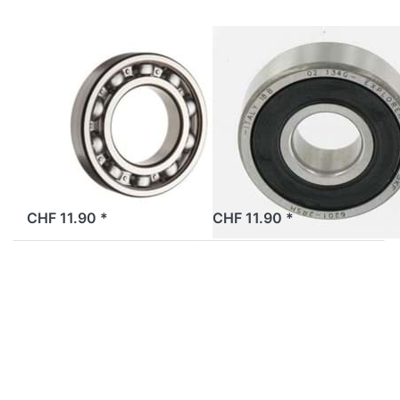
Motor
Beta 521
SKF
SKF
Kugellager SKF
Kugellager
20x42x12
12x32x10mm,
6004/C3, Motor
6201/2RSH,
Beta 521
geschlossen
ab Lager
ab Lager
CHF 11.90 *
CHF 11.90 *
Drücken Sie
Drücken Sie
ENTER für
ENTER für mehr
mehr
Optionen zu
Optionen zu
Kurbelwellenlager
Kugellager
Bye Bike (SKF
12x28x8mm,
6204/C4
6001/2RSH,
(20x47x14mm),
geschlossen
Original