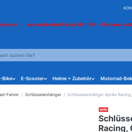
KON
ineshop - Versandkostenfrei ab SFr. 150.-- (Schweiz und
 einen Suchbegriff ein. Während Sie tippen, erscheinen automat
E-Bike
E-Scooter
Helme + Zubehör
Motorrad-Bek
rad-Fahrer
Schlüsselanhänger
Schlüsselanhänger Aprilia Racin
Schlüss
Racing,