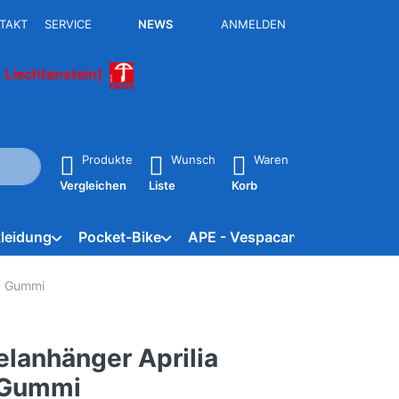
TAKT
SERVICE
NEWS
ANMELDEN
 Liechtenstein)
isch erste Ergebnisse. Drücken Sie die Eingabetaste, um alle 
Produkte
Wunsch
Waren
Vergleichen
Liste
Korb
leidung
Pocket-Bike
APE - Vespacar
Marken
g, Gummi
elanhänger Aprilia
 Gummi