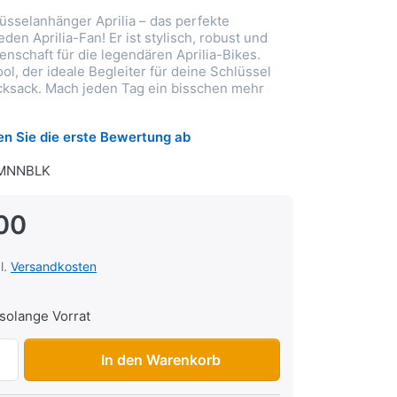
lüsselanhänger Aprilia – das perfekte
eden Aprilia-Fan! Er ist stylisch, robust und
enschaft für die legendären Aprilia-Bikes.
ol, der ideale Begleiter für deine Schlüssel
cksack. Mach jeden Tag ein bisschen mehr
n Sie die erste Bewertung ab
MNNBLK
00
l.
Versandkosten
solange Vorrat
Schlüsselanhänger Aprilia Racing, Gummi zu CHF 9.00, Men
In den Warenkorb