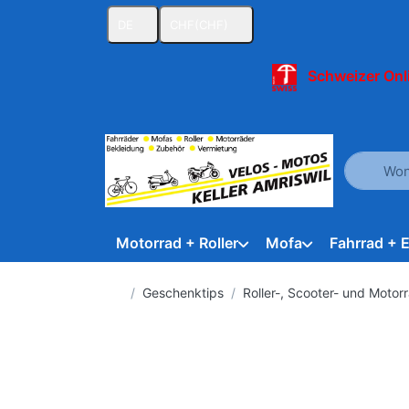
DE
CHF
(CHF)
Schweizer Onl
Geben Sie
Motorrad + Roller
Mofa
Fahrrad + 
Startseite
Geschenktips
Roller-, Scooter- und Motor