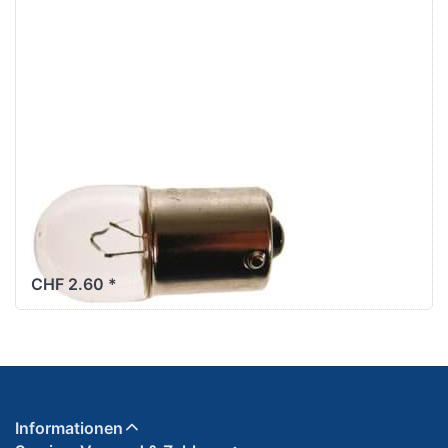
Drücken Sie ENTER
für mehr Optionen zu
Blinker-/Rücklichtbirne
12V/10W, Sockel
BA15S, weiss
Blinker-/Rücklichtbirne
12V/10W, Sockel
BA15S, weiss
CHF 2.60 *
Informationen