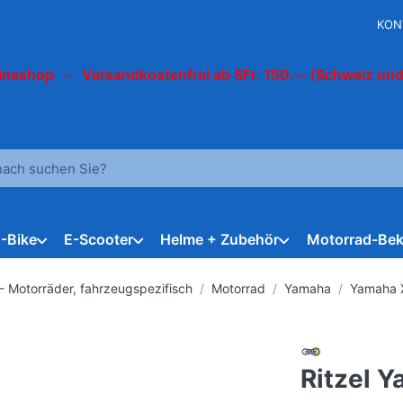
KON
ineshop - Versandkostenfrei ab SFr. 150.-- (Schweiz und
 einen Suchbegriff ein. Während Sie tippen, erscheinen automat
E-Bike
E-Scooter
Helme + Zubehör
Motorrad-Bek
 - Motorräder, fahrzeugspezifisch
Motorrad
Yamaha
Yamaha 
Ritzel 