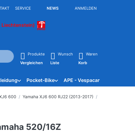
TAKT
SERVICE
NEWS
ANMELDEN
 Liechtenstein)
isch erste Ergebnisse. Drücken Sie die Eingabetaste, um alle 
Produkte
Wunsch
Waren
Vergleichen
Liste
Korb
leidung
Pocket-Bike
APE - Vespacar
Marken
XJ6 600
Yamaha XJ6 600 RJ22 (2013-2017)
Yamaha 520/16Z