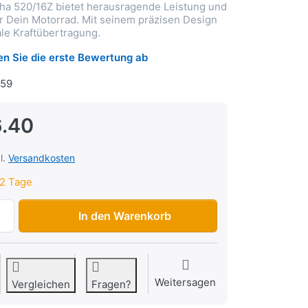
ha 520/16Z bietet herausragende Leistung und
ür Dein Motorrad. Mit seinem präzisen Design
ale Kraftübertragung.
n Sie die erste Bewertung ab
59
.40
l.
Versandkosten
2 Tage
Ritzel Yamaha 520/16Z zu CHF 26.40, Menge 1.
In den Warenkorb
Weitersagen
Vergleichen
Fragen?