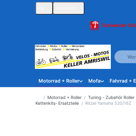
DE
CHF
(CHF)
Schweizer Onl
Geben Sie
Motorrad + Roller
Mofa
Fahrrad + 
Startseite
Motorrad + Roller
Tuning - Zubehör Roller
Kettenkits- Ersatzteile
Ritzel Yamaha 520/16Z