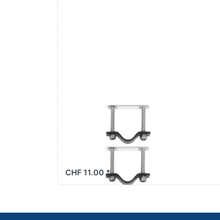
Optionen zu
Befestigungssatz
Basil, Universal
(3er-Set)
BASIL
Befestigungssatz
Basil, Universal (3er-
Set)
CHF 11.00 *