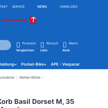
TAKT
SERVICE
NEWS
ANMELDEN
 Liechtenstein)
isch erste Ergebnisse. Drücken Sie die Eingabetaste, um alle 
Produkte
Wunsch
Waren
Vergleichen
Liste
Korb
leidung
Pocket-Bike
APE - Vespacar
Marken
Rucksäcke
Rattan-Körbe
orb Basil Dorset M, 35