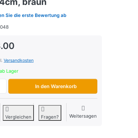
24cm, braun
n Sie die erste Bewertung ab
3048
.00
l.
Versandkosten
ab Lager
Rattan-Korb Basil Dorset M, 35 x 24 x 24cm, braun zu CHF
In den Warenkorb
Weitersagen
Vergleichen
Fragen?