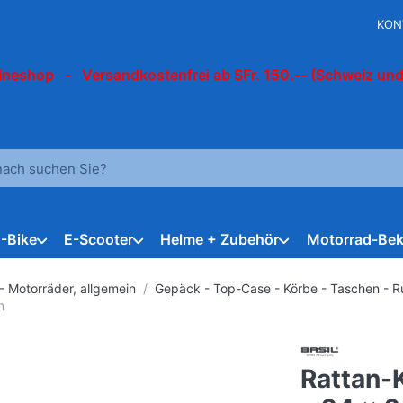
KON
ineshop - Versandkostenfrei ab SFr. 150.-- (Schweiz und
 einen Suchbegriff ein. Während Sie tippen, erscheinen automat
E-Bike
E-Scooter
Helme + Zubehör
Motorrad-Bek
- Motorräder, allgemein
Gepäck - Top-Case - Körbe - Taschen - 
n
Rattan-K