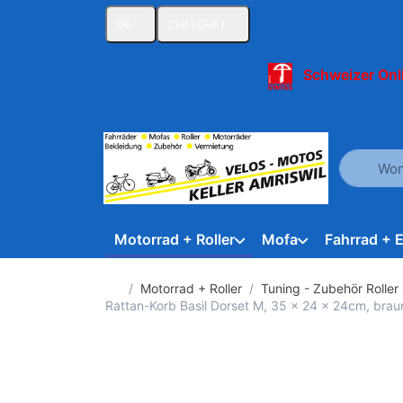
DE
CHF
(CHF)
Schweizer Onl
Geben Sie
Motorrad + Roller
Mofa
Fahrrad + 
Startseite
Motorrad + Roller
Tuning - Zubehör Roller 
Rattan-Korb Basil Dorset M, 35 x 24 x 24cm, brau