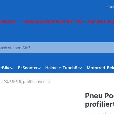
KON
ineshop - Versandkostenfrei ab SFr. 150.-- (Schweiz und
 einen Suchbegriff ein. Während Sie tippen, erscheinen automat
E-Bike
E-Scooter
Helme + Zubehör
Motorrad-Bek
 90/65-6.5, profiliert (vorne)
Pneu Po
profilier