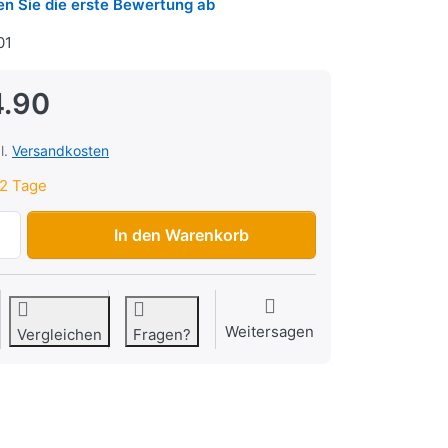
n Sie die erste Bewertung ab
01
4.90
l.
Versandkosten
2 Tage
Pneu Pocket-Bike 90/65-6.5, profiliert (vorne) zu CHF 34.9
In den Warenkorb
Weitersagen
Vergleichen
Fragen?