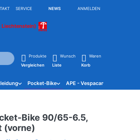
TAKT
SERVICE
NEWS
ANMELDEN
 Liechtenstein)
isch erste Ergebnisse. Drücken Sie die Eingabetaste, um alle 
Produkte
Wunsch
Waren
Vergleichen
Liste
Korb
leidung
Pocket-Bike
APE - Vespacar
Marken
cket-Bike 90/65-6.5,
t (vorne)