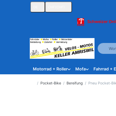
DE
CHF
(CHF)
Schweizer Onl
Geben Sie
Motorrad + Roller
Mofa
Fahrrad + 
Startseite
Pocket-Bike
Bereifung
Pneu Pocket-Bike