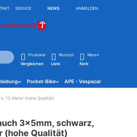
TAKT
SERVICE
NEWS
ANMELDEN
 Liechtenstein)
isch erste Ergebnisse. Drücken Sie die Eingabetaste, um alle 
Produkte
Wunsch
Waren
Vergleichen
Liste
Korb
leidung
Pocket-Bike
APE - Vespacar
Marken
, 10 Meter (hohe Qualität)
auch 3x5mm, schwarz,
 (hohe Qualität)