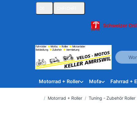
DE
CHF
(CHF)
Schweizer Onl
Geben Sie
Motorrad + Roller
Mofa
Fahrrad + 
Startseite
Motorrad + Roller
Tuning - Zubehör Roller 