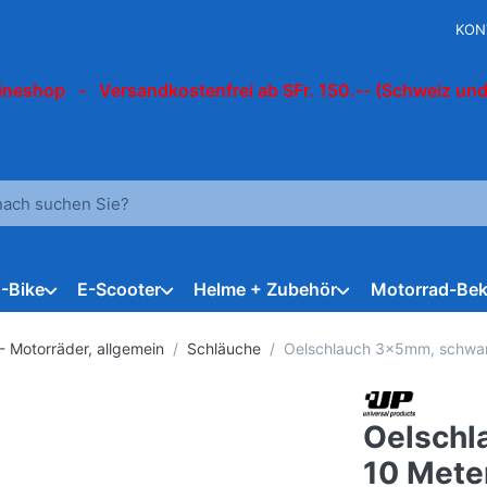
KON
ineshop - Versandkostenfrei ab SFr. 150.-- (Schweiz und
 einen Suchbegriff ein. Während Sie tippen, erscheinen automat
E-Bike
E-Scooter
Helme + Zubehör
Motorrad-Bek
- Motorräder, allgemein
Schläuche
Oelschlauch 3x5mm, schwarz
Oelschl
10 Meter