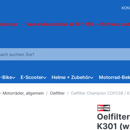
KON
ineshop - Versandkostenfrei ab SFr. 150.-- (Schweiz und
 einen Suchbegriff ein. Während Sie tippen, erscheinen automat
E-Bike
E-Scooter
Helme + Zubehör
Motorrad-Bek
- Motorräder, allgemein
Oelfilter
Oelfilter Champion COF038 / 
Oelfilt
K301 (w