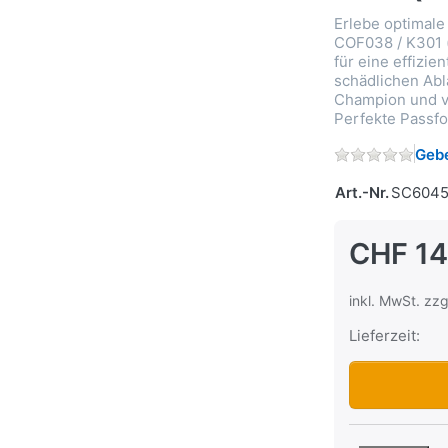
Erlebe optimale
COF038 / K301 (
für eine effizie
schädlichen Abl
Champion und v
Perfekte Passfo
Gebe
Art.-Nr.
SC6045
CHF 14
inkl. MwSt. zzg
Lieferzeit:
Oelfilter Cha