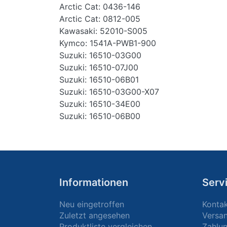
Arctic Cat: 0436-146
Arctic Cat: 0812-005
Kawasaki: 52010-S005
Kymco: 1541A-PWB1-900
Suzuki: 16510-03G00
Suzuki: 16510-07J00
Suzuki: 16510-06B01
Suzuki: 16510-03G00-X07
Suzuki: 16510-34E00
Suzuki: 16510-06B00
Informationen
Serv
Neu eingetroffen
Konta
Zuletzt angesehen
Versa
Produktliste vergleichen
Zahlun