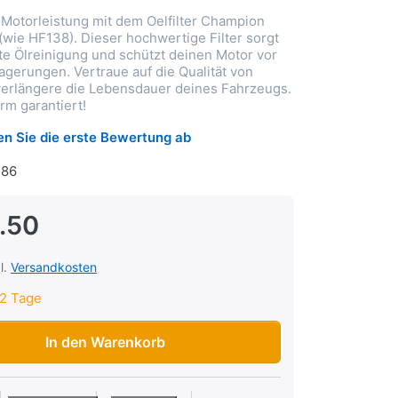
 Motorleistung mit dem Oelfilter Champion
wie HF138). Dieser hochwertige Filter sorgt
nte Ölreinigung und schützt deinen Motor vor
agerungen. Vertraue auf die Qualität von
erlängere die Lebensdauer deines Fahrzeugs.
rm garantiert!
n Sie die erste Bewertung ab
86
.50
l.
Versandkosten
2 Tage
mpion COF038 / K301 (wie HF138) zu CHF 14.50, Menge 1.
In den Warenkorb