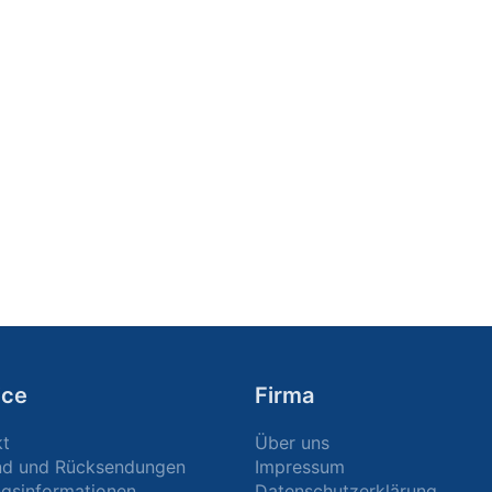
ice
Firma
kt
Über uns
nd und Rücksendungen
Impressum
gsinformationen
Datenschutzerklärung