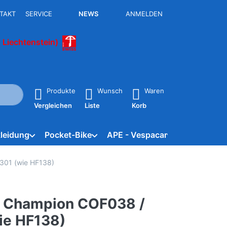
TAKT
SERVICE
NEWS
ANMELDEN
 Liechtenstein)
isch erste Ergebnisse. Drücken Sie die Eingabetaste, um alle 
Produkte
Wunsch
Waren
Vergleichen
Liste
Korb
leidung
Pocket-Bike
APE - Vespacar
Marken
K301 (wie HF138)
er Champion COF038 /
ie HF138)