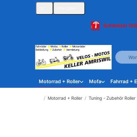
DE
CHF
(CHF)
Schweizer Onl
Geben Sie
Motorrad + Roller
Mofa
Fahrrad + 
Startseite
Motorrad + Roller
Tuning - Zubehör Roller 