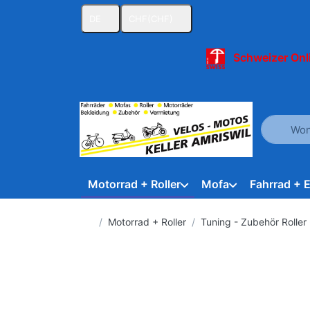
DE
CHF
(CHF)
Schweizer Onl
Geben Sie
Motorrad + Roller
Mofa
Fahrrad + 
Startseite
Motorrad + Roller
Tuning - Zubehör Roller 