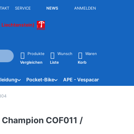
TAKT
SERVICE
NEWS
ANMELDEN
 Liechtenstein)
isch erste Ergebnisse. Drücken Sie die Eingabetaste, um alle 
Produkte
Wunsch
Waren
Vergleichen
Liste
Korb
leidung
Pocket-Bike
APE - Vespacar
Marken
X304
er Champion COF011 /