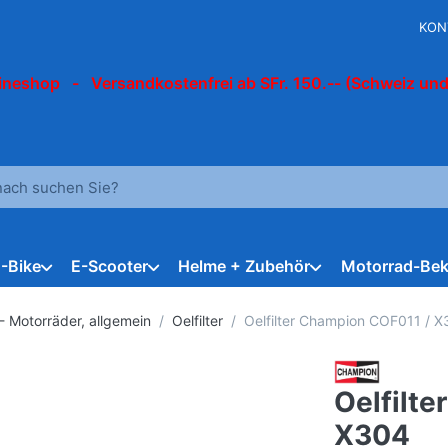
KON
ineshop - Versandkostenfrei ab SFr. 150.-- (Schweiz und
 einen Suchbegriff ein. Während Sie tippen, erscheinen automat
E-Bike
E-Scooter
Helme + Zubehör
Motorrad-Bek
- Motorräder, allgemein
Oelfilter
Oelfilter Champion COF011 / 
Oelfilt
X304