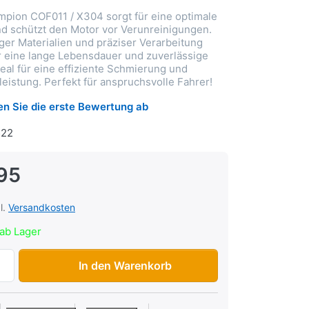
ampion COF011 / X304 sorgt für eine optimale
und schützt den Motor vor Verunreinigungen.
er Materialien und präziser Verarbeitung
r eine lange Lebensdauer und zuverlässige
eal für eine effiziente Schmierung und
eistung. Perfekt für anspruchsvolle Fahrer!
n Sie die erste Bewertung ab
22
95
l.
Versandkosten
ab Lager
Oelfilter Champion COF011 / X304 zu CHF 8.95, Menge 1.
In den Warenkorb