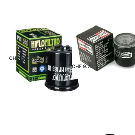
Hiflo HF-
Champion
183
COF083
HIFLO
CHAMPION
Oelfilter Hiflo
Oelfilter
HF-183
Champion
COF083
ab Lager
CHF 16.00 *
ab Lager
CHF 9.75 *
Drücken
Drücken
Sie
Sie
ENTER
ENTER
für mehr
für mehr
Optionen
Optionen
zu
zu
Oelfilter
Oelfilter
Malossi
Polini
RED
CHILLI,
rot