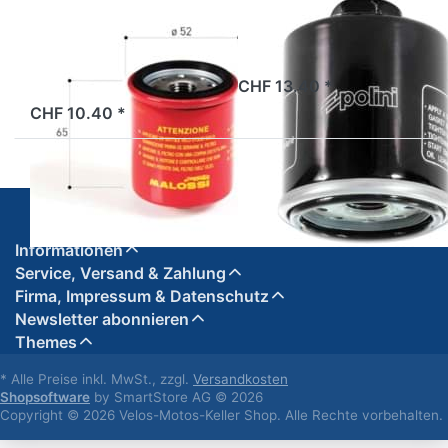
MALOSSI
POLINI
Oelfilter Malossi
Oelfilter Polini
RED CHILLI, rot
2 Tage
CHF 13.40 *
2 Tage
CHF 10.40 *
Informationen
Service, Versand & Zahlung
Firma, Impressum & Datenschutz
Newsletter abonnieren
Themes
* Alle Preise inkl. MwSt., zzgl.
Versandkosten
Shopsoftware
by SmartStore AG © 2026
Copyright © 2026 Velos-Motos-Keller Shop. Alle Rechte vorbehalten.