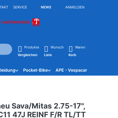
TAKT
SERVICE
NEWS
ANMELDEN
 Liechtenstein)
isch erste Ergebnisse. Drücken Sie die Eingabetaste, um alle 
Produkte
Wunsch
Waren
Vergleichen
Liste
Korb
leidung
Pocket-Bike
APE - Vespacar
Marken
eu Sava/Mitas 2.75-17",
C11 47J REINF F/R TL/TT