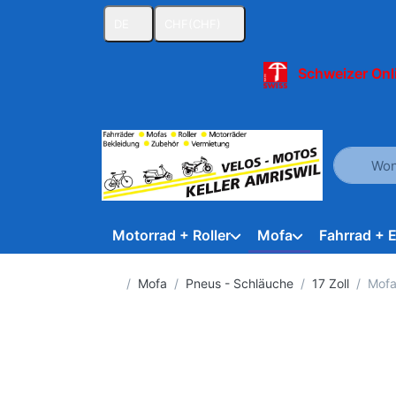
DE
CHF
(CHF)
Schweizer Onl
Geben Sie
Motorrad + Roller
Mofa
Fahrrad + 
Startseite
Mofa
Pneus - Schläuche
17 Zoll
Mofa