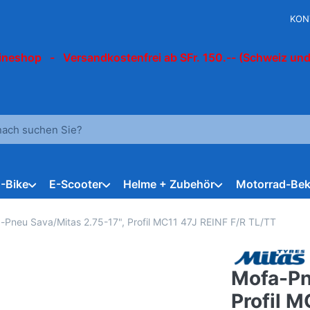
KON
ineshop - Versandkostenfrei ab SFr. 150.-- (Schweiz und
 einen Suchbegriff ein. Während Sie tippen, erscheinen automat
E-Bike
E-Scooter
Helme + Zubehör
Motorrad-Bek
-Pneu Sava/Mitas 2.75-17", Profil MC11 47J REINF F/R TL/TT
Mofa-Pn
Profil M