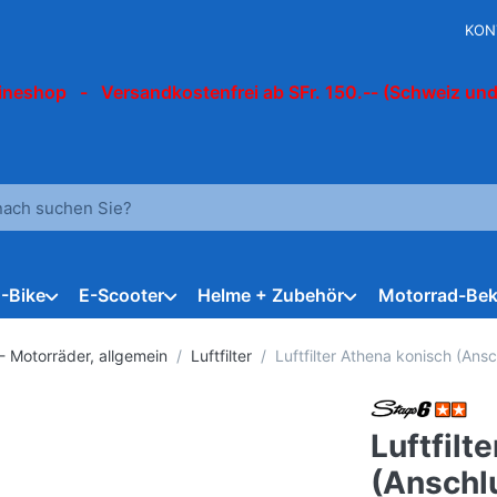
KON
ineshop - Versandkostenfrei ab SFr. 150.-- (Schweiz und
 einen Suchbegriff ein. Während Sie tippen, erscheinen automat
E-Bike
E-Scooter
Helme + Zubehör
Motorrad-Bek
- Motorräder, allgemein
Luftfilter
Luftfilter Athena konisch (An
Luftfilt
(Anschl