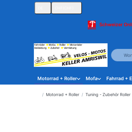
DE
CHF
(CHF)
Schweizer Onl
Geben Sie
Motorrad + Roller
Mofa
Fahrrad + 
Startseite
Motorrad + Roller
Tuning - Zubehör Roller 