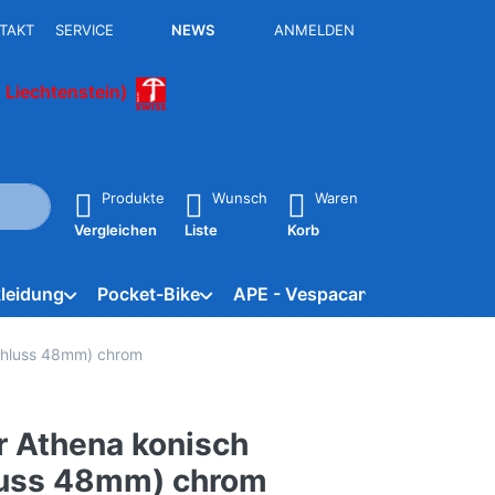
TAKT
SERVICE
NEWS
ANMELDEN
 Liechtenstein)
isch erste Ergebnisse. Drücken Sie die Eingabetaste, um alle 
Produkte
Wunsch
Waren
Vergleichen
Liste
Korb
leidung
Pocket-Bike
APE - Vespacar
Marken
schluss 48mm) chrom
er Athena konisch
uss 48mm) chrom