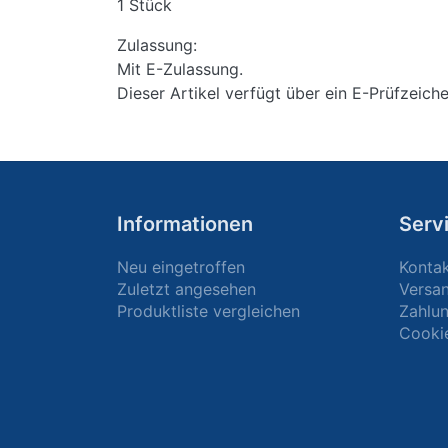
1 Stück
Zulassung:
Mit E-Zulassung.
Dieser Artikel verfügt über ein E-Prüfzeic
Informationen
Serv
Neu eingetroffen
Konta
Zuletzt angesehen
Versa
Produktliste vergleichen
Zahlun
Cooki