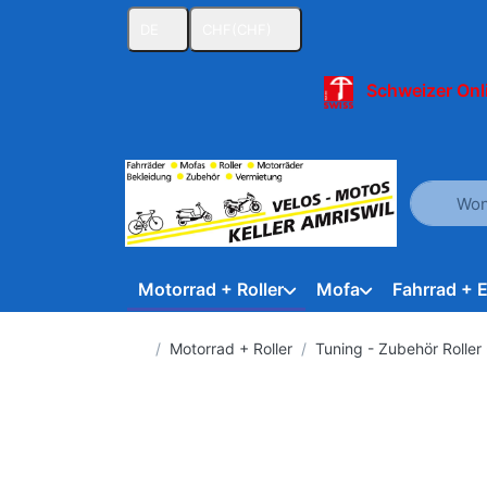
DE
CHF
(CHF)
Schweizer Onl
Geben Sie
Motorrad + Roller
Mofa
Fahrrad + 
Startseite
Motorrad + Roller
Tuning - Zubehör Roller 