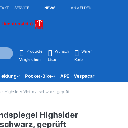
TAKT
SERVICE
NEWS
ANMELDEN
 Liechtenstein)
isch erste Ergebnisse. Drücken Sie die Eingabetaste, um alle 
Produkte
Wunsch
Waren
Vergleichen
Liste
Korb
leidung
Pocket-Bike
APE - Vespacar
Marken
l Highsider Victory, schwarz, geprüft
ndspiegel Highsider
 schwarz, geprüft