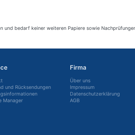
hen und bedarf keiner weiteren Papiere sowie Nachprüfungen
ice
Firma
kt
Über uns
nd und Rücksendungen
Impressum
gsinformationen
Datenschutzerklärung
e Manager
AGB