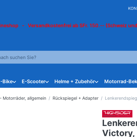
KON
ineshop - Versandkostenfrei ab SFr. 150.-- (Schweiz und
 einen Suchbegriff ein. Während Sie tippen, erscheinen automat
E-Bike
E-Scooter
Helme + Zubehör
Motorrad-Bek
- Motorräder, allgemein
Rückspiegel + Adapter
Lenkerendspiege
Lenkere
Victory,