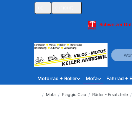
DE
CHF
(CHF)
Schweizer Onl
Geben Sie
Motorrad + Roller
Mofa
Fahrrad + 
Startseite
Mofa
Piaggio Ciao
Räder - Ersatzteile