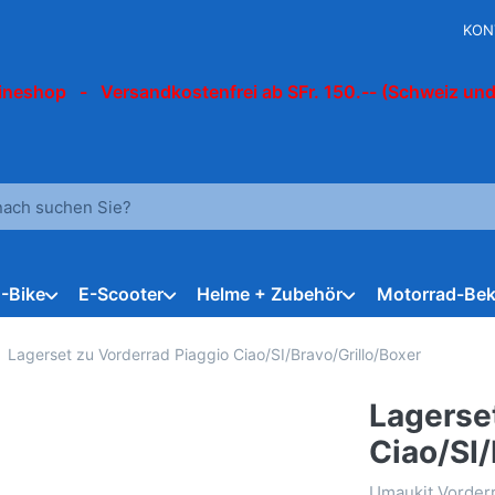
KON
ineshop - Versandkostenfrei ab SFr. 150.-- (Schweiz und
 einen Suchbegriff ein. Während Sie tippen, erscheinen automat
E-Bike
E-Scooter
Helme + Zubehör
Motorrad-Bek
Lagerset zu Vorderrad Piaggio Ciao/SI/Bravo/Grillo/Boxer
Lagerse
Ciao/SI/
Umaukit Vorderr