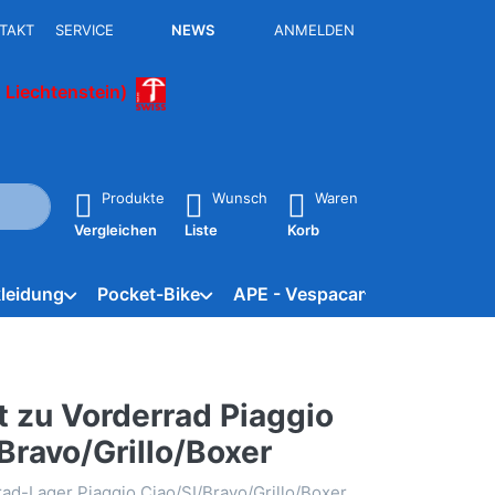
TAKT
SERVICE
NEWS
ANMELDEN
 Liechtenstein)
isch erste Ergebnisse. Drücken Sie die Eingabetaste, um alle 
Produkte
Wunsch
Waren
Vergleichen
Liste
Korb
leidung
Pocket-Bike
APE - Vespacar
Marken
t zu Vorderrad Piaggio
Bravo/Grillo/Boxer
ad-Lager Piaggio Ciao/SI/Bravo/Grillo/Boxer.