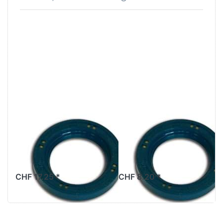
Kurbelwellensimmerring
Kurbelwellensimme
Beta
Beta
17x35x8mm,
20x30x7mm,
Original
Original
CHF 17.25 *
CHF 8.20 *