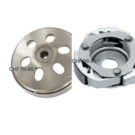
Kupplung
RMS
Kupplungsglocke
Kupplung RMS
Malossi
2 Tage
CHF 99.90 *
2 Tage
CHF 79.90 *
Drücken Sie
Drücken
ENTER für mehr
Sie
Optionen zu
ENTER
Kupplungsglocke
für mehr
RMS
Optionen
zu
Kupplung
Fly
Clutch
Malossi