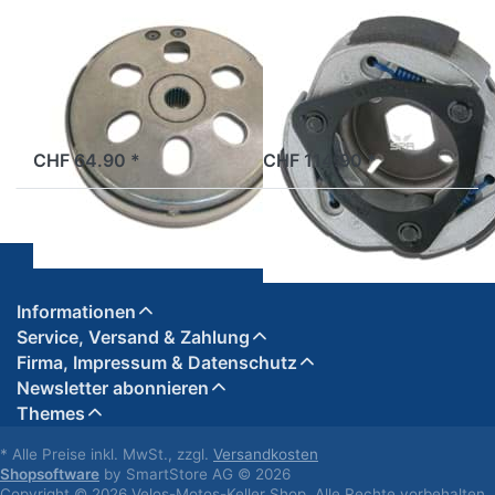
Kupplungsglocke
Kupplung Fly
RMS
Clutch Malossi
2 Tage
2 Tage
CHF 64.90 *
CHF 114.90 *
Informationen
Service, Versand & Zahlung
Firma, Impressum & Datenschutz
Newsletter abonnieren
Themes
* Alle Preise inkl. MwSt., zzgl.
Versandkosten
Shopsoftware
by SmartStore AG © 2026
Copyright © 2026 Velos-Motos-Keller Shop. Alle Rechte vorbehalten.