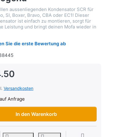
ollen aussenliegenden Kondensator SCR für
o, SI, Boxer, Bravo, CBA oder EC1! Dieser
nsator ist einfach zu montieren, sorgt für
ge Leistung und bringt deinen Mofa wieder in
n Sie die erste Bewertung ab
38445
.50
l.
Versandkosten
auf Anfrage
CR Piaggio Ciao/SI/Boxer/Bravo/CBA/EC1 aussenliegend zu CH
In den Warenkorb