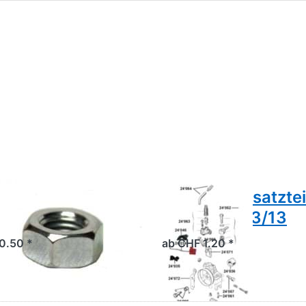
n
chskant-Mutter
Dell'Orto Ersatztei
SHA 12/7-13/13
0.50 *
ab CHF 1.20 *