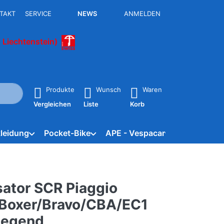
TAKT
SERVICE
NEWS
ANMELDEN
 Liechtenstein)
isch erste Ergebnisse. Drücken Sie die Eingabetaste, um alle 
Produkte
Wunsch
Waren
Vergleichen
Liste
Korb
leidung
Pocket-Bike
APE - Vespacar
Marken
ator SCR Piaggio
/Boxer/Bravo/CBA/EC1
iegend