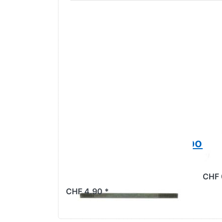
Gewindestange/Stehbolze
Se
Zylinder Piaggio, M7
M7
x 120mm
CHF 
CHF 4.90 *