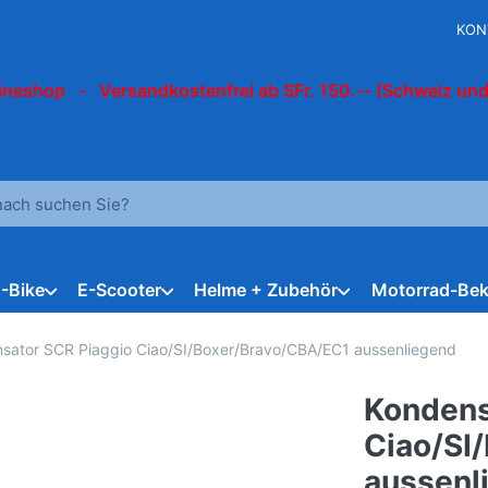
KON
ineshop - Versandkostenfrei ab SFr. 150.-- (Schweiz und
 einen Suchbegriff ein. Während Sie tippen, erscheinen automat
E-Bike
E-Scooter
Helme + Zubehör
Motorrad-Bek
sator SCR Piaggio Ciao/SI/Boxer/Bravo/CBA/EC1 aussenliegend
Kondens
Ciao/SI
aussenl