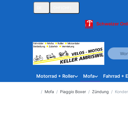
DE
CHF
(CHF)
Schweizer Onl
Geben Sie
Motorrad + Roller
Mofa
Fahrrad + 
Startseite
Mofa
Piaggio Boxer
Zündung
Konden