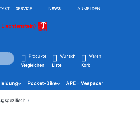
TAKT
SERVICE
NEWS
ANMELDEN
 Liechtenstein)
isch erste Ergebnisse. Drücken Sie die Eingabetaste, um alle 
Produkte
Wunsch
Waren
Vergleichen
Liste
Korb
leidung
Pocket-Bike
APE - Vespacar
Marken
ugspezifisch