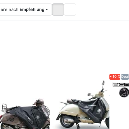
iere nach
Empfehlung
cken Sie
Drücken Sie
Drücken
TER für
ENTER für
ENTER fü
mehr
mehr
Optione
tionen
Optionen
Beinsch
zu
zu
Decke Bi
nschutz-
Beinschutz-
Univer
Decke
Decke
(Roller/Sc
ucano
Tucano
Gröss
rbano
Urbano
(Aktionsp
rmoscud
Termoscud,
− 10 %
Deal
Pro,
schwarz
chwarz
ANO URBANO
TUCANO URBANO
BIONDI
inschutz-
Beinschutz-
Beins
cke Tucano
Decke Tucano
Decke
bano
Urbano
Unive
rmoscud
Termoscud,
(Rolle
o, schwarz
schwarz
Grös