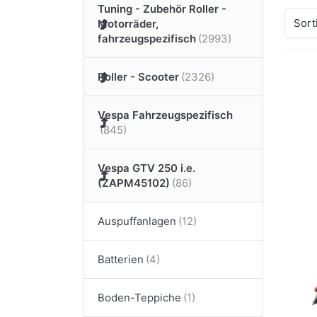
Tuning - Zubehör Roller -
Sort
Motorräder,
fahrzeugspezifisch
Roller - Scooter
Drü
EN
Vespa Fahrzeugspezifisch
Op
Bei
T
Vespa GTV 250 i.e.
U
Te
(ZAPM45102)
s
TUC
Auspuffanlagen
Be
De
Batterien
Ur
Te
Boden-Teppiche
Pr