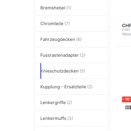
Die 
Bremshebel
Tuca
Pro 
2
opti
Chromteile
und 
CHF
oder
Wass
Fahrzeugdecken
Fussrastenadapter
D
ENT
O
B
Knieschutzdecken
De
(Ro
Kupplung - Ersatzteile
(Ak
− 10
Lenkergriffe
BION
Be
Lenkermuffs
De