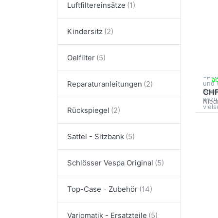
Un
Luftfiltereinsätze
(R
Gr
Kindersitz
(A
Oelfilter
Die 
Biond
opti
a
und 
Reparaturanleitungen
Scoo
CHF
anzu
Niedr
viels
Rückspiegel
Sattel - Sitzbank
Schlösser Vespa Original
Top-Case - Zubehör
Variomatik - Ersatzteile