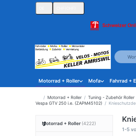
DE
CHF
(CHF)
Schweizer Onl
Geben Sie
Motorrad + Roller
Mofa
Fahrrad + 
Startseite
Motorrad + Roller
Tuning - Zubehör Roller
Vespa GTV 250 i.e. (ZAPM45102)
Knieschutzd
Kni
Motorrad + Roller
Suche
1-5
v