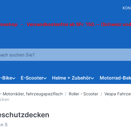
KON
ineshop - Versandkostenfrei ab SFr. 150.-- (Schweiz und
 einen Suchbegriff ein. Während Sie tippen, erscheinen automat
E-Bike
E-Scooter
Helme + Zubehör
Motorrad-Bek
 - Motorräder, fahrzeugspezifisch
Roller - Scooter
Vespa Fahrze
ecken
eschutzdecken
rgebnisse:
on
5