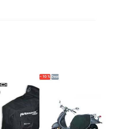
 Sie
Drücken Sie
r mehr
ENTER für mehr
n zu
Optionen zu
utz-
Beinschutz-
ondi,
Decke MKX,
sal
One Size,
ooter),
Universal
e M
(Roller/Scooter)
reis!)
(Aktionspreis!)
− 10 %
Deal
MKX
chutz-
Beinschutz-
 Biondi,
Decke MKX,
rsal
One Size,
r/Scooter),
Universal
se M
(Roller/Scooter)