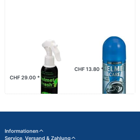
Optionen zu
für mehr
Helmreiniger
Optionen
M11 Helmet
zu
Fresh, 200
Motorex
ml
Helmet
Care,
200 ml
MOTO ELEVEN
MOTOREX
Helmreiniger
Motorex Helmet
M11 Helmet
Care, 200 ml
Fresh, 200 ml
CHF 13.80 *
CHF 29.00 *
Informationen
Service, Versand & Zahlung