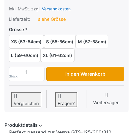
inkl. MwSt. zzgl.
Versandkosten
Lieferzeit:
siehe Grösse
Grösse
XS (53-54cm)
S (55-56cm)
M (57-58cm)
L (59-60cm)
XL (61-62cm)
Jethelm New Max DJet J DV, Blu Notte Op
In den Warenkorb
Stück
Weitersagen
Vergleichen
Fragen?
Produktdetails
Perfekt passend zur Vespa GTS-125/300/310