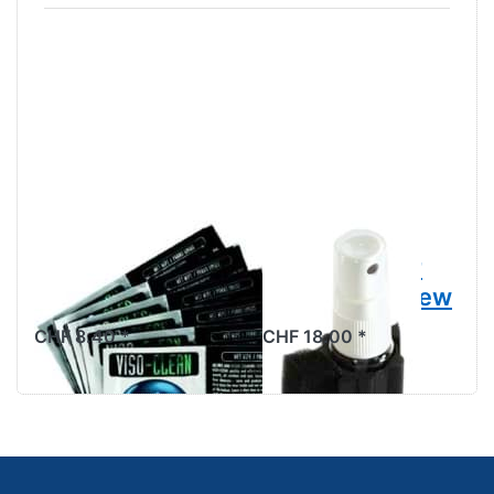
Drücken
Drücken Sie
Sie
ENTER für
ENTER
mehr
für mehr
Optionen zu
Optionen
Visierreiniger
zu
Bike-it
Motorex
Freeview
Viso-
Clean (6
Stück)
MOTOREX
BIKE-IT
Motorex Viso-
Visierreiniger
Clean (6 Stück)
Bike-it Freeview
CHF 8.40 *
CHF 18.00 *