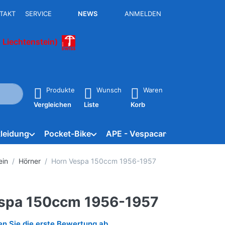
TAKT
SERVICE
NEWS
ANMELDEN
 Liechtenstein)
isch erste Ergebnisse. Drücken Sie die Eingabetaste, um alle 
Produkte
Wunsch
Waren
Vergleichen
Liste
Korb
leidung
Pocket-Bike
APE - Vespacar
Marken
ein
Hörner
Horn Vespa 150ccm 1956-1957
spa 150ccm 1956-1957
n Sie die erste Bewertung ab