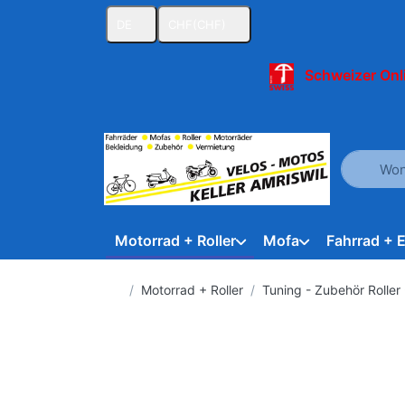
DE
CHF
(CHF)
Schweizer Onl
Geben Sie
Motorrad + Roller
Mofa
Fahrrad + 
Startseite
Motorrad + Roller
Tuning - Zubehör Roller