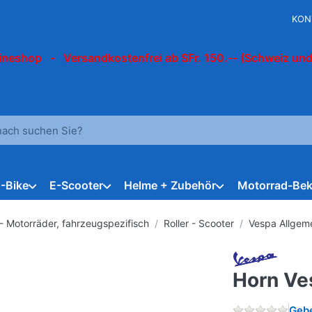
KON
ineshop - Versandkostenfrei ab SFr. 150.-- (Schweiz und
 einen Suchbegriff ein. Während Sie tippen, erscheinen automat
E-Bike
E-Scooter
Helme + Zubehör
Motorrad-Bek
 - Motorräder, fahrzeugspezifisch
Roller - Scooter
Vespa Allgem
Horn Ve
Gebe