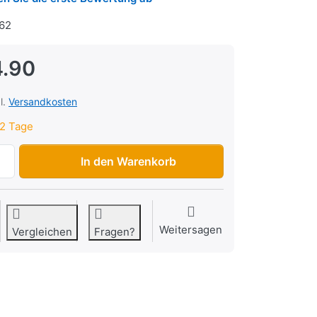
62
4.90
l.
Versandkosten
2 Tage
Horn Vespa 150ccm 1956-1957 zu CHF 84.90, Menge 1.
In den Warenkorb
Weitersagen
Vergleichen
Fragen?