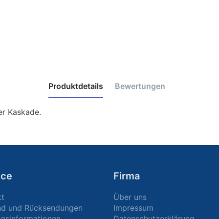
Produktdetails
Bewertungen
er Kaskade.
ice
Firma
kt
Über uns
nd und Rücksendungen
Impressum
gsinformationen
Datenschutzerklärung