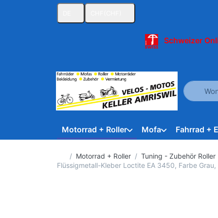
DE
CHF
(CHF)
Schweizer Onl
Geben Sie
Motorrad + Roller
Mofa
Fahrrad + 
Startseite
Motorrad + Roller
Tuning - Zubehör Roller 
Flüssigmetall-Kleber Loctite EA 3450, Farbe Grau,