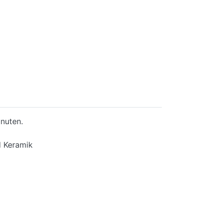
inuten.
d Keramik