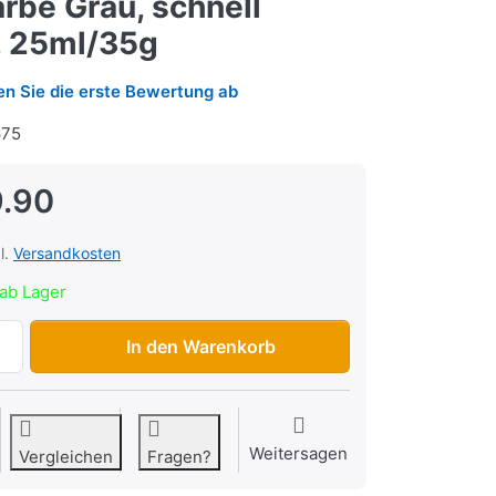
rbe Grau, schnell
, 25ml/35g
n Sie die erste Bewertung ab
75
.90
l.
Versandkosten
ab Lager
Flüssigmetall-Kleber Loctite EA 3450, Farbe Grau, schnell
In den Warenkorb
Weitersagen
Vergleichen
Fragen?