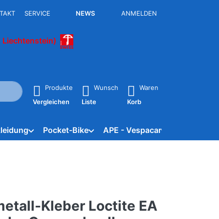
TAKT
SERVICE
NEWS
ANMELDEN
 Liechtenstein)
isch erste Ergebnisse. Drücken Sie die Eingabetaste, um alle 
Produkte
Wunsch
Waren
Vergleichen
Liste
Korb
leidung
Pocket-Bike
APE - Vespacar
Marken
etall-Kleber Loctite EA