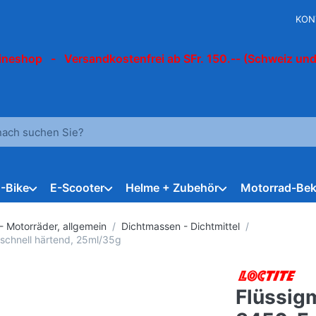
KON
ineshop - Versandkostenfrei ab SFr. 150.-- (Schweiz und
 einen Suchbegriff ein. Während Sie tippen, erscheinen automat
E-Bike
E-Scooter
Helme + Zubehör
Motorrad-Bek
- Motorräder, allgemein
Dichtmassen - Dichtmittel
 schnell härtend, 25ml/35g
Flüssigm