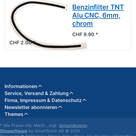
Benzinschlauch
Benzinfilter TNT
Mofa 5x8mm,
Alu CNC, 6mm,
transparent, 50
chrom
cm
CHF 9.90 *
CHF 2.00 *
Informationen
Service, Versand & Zahlung
Firma, Impressum & Datenschutz
Newsletter abonnieren
Themes
* Alle Preise inkl. MwSt., zzgl.
Versandkosten
Shopsoftware
by SmartStore AG © 2026