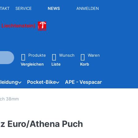
TAKT
SERVICE
NEWS
ANMELDEN
 Liechtenstein)
isch erste Ergebnisse. Drücken Sie die Eingabetaste, um alle 
Produkte
Wunsch
Waren
Vergleichen
Liste
Korb
leidung
Pocket-Bike
APE - Vespacar
Marken
Puch 38mm
tz Euro/Athena Puch