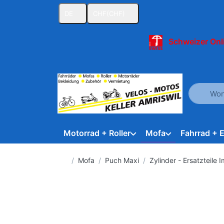
DE
CHF
(CHF)
Schweizer Onl
Geben Sie
Motorrad + Roller
Mofa
Fahrrad + 
Startseite
Mofa
Puch Maxi
Zylinder - Ersatzteile 