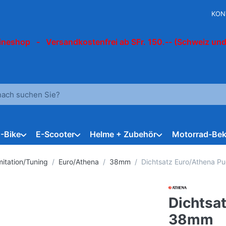
KON
ineshop - Versandkostenfrei ab SFr. 150.-- (Schweiz und
 einen Suchbegriff ein. Während Sie tippen, erscheinen automat
E-Bike
E-Scooter
Helme + Zubehör
Motorrad-Bek
Imitation/Tuning
Euro/Athena
38mm
Dichtsatz Euro/Athena 
Dichtsa
38mm