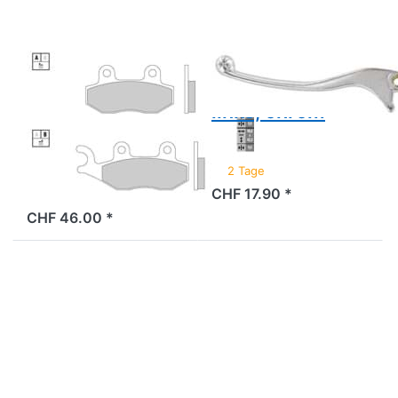
chrom
GALFER
VICMA
Scheibenbremsbeläge
Bremshebel
Galfer Sinter
links, chrom
(Paar)
2 Tage
CHF 17.90 *
2 Tage
CHF 46.00 *
Drücken
Sie ENTER
für mehr
Optionen
zu
Bremshebel
links,
schwarz