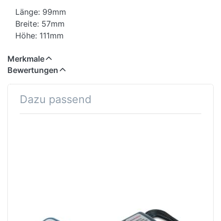
Länge: 99mm
Breite: 57mm
Höhe: 111mm
Merkmale
Bewertungen
Dazu passend
Drücken Sie
Drücken Sie
ENTER für mehr
ENTER für mehr
Optionen zu
Optionen zu
Batterieladegerät
Batterieladegerät
Optimate2
Optimate6
OPTIMATE
OPTIMATE