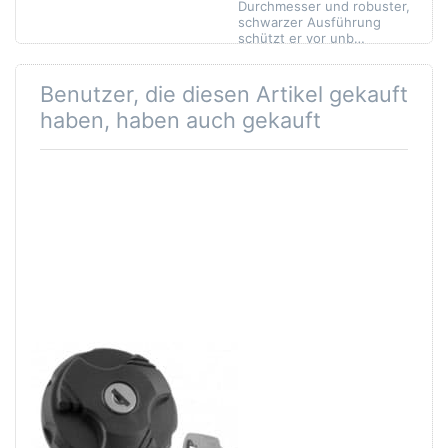
Durchmesser und robuster,
schwarzer Ausführung
schützt er vor unb…
Benutzer, die diesen Artikel gekauft
haben, haben auch gekauft
Tankdeckel mit
Tretkette IGM
Schloss
Mofa/Solex/Velo
Pony/Cilo,
410, 1/2x1/8",