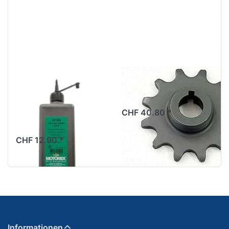
Motorex
Ritzel 13Z. Beta
Moped-
521, Original
Getriebeoel Cilo
CHF 40.80 *
Automat, 4.5 dl
CHF 12.90 *
Informationen