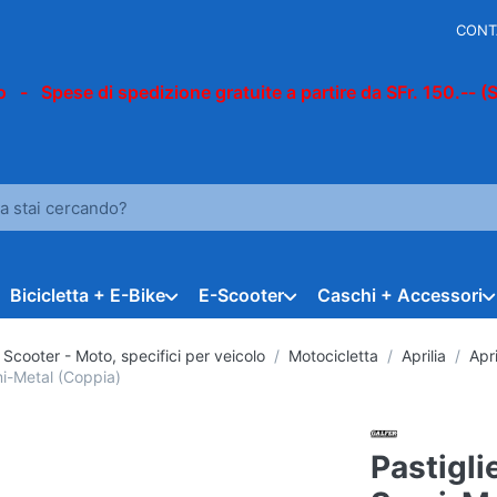
CONT
 - Spese di spedizione gratuite a partire da SFr. 150.-- (
n termine di ricerca. I primi risultati appaiono automaticamente du
Bicicletta + E-Bike
E-Scooter
Caschi + Accessori
Scooter - Moto, specifici per veicolo
Motocicletta
Aprilia
Apr
mi-Metal (Coppia)
Pastigli