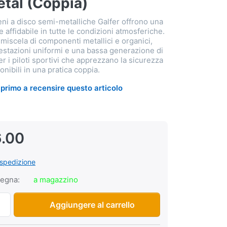
tal (Coppia)
freni a disco semi-metalliche Galfer offrono una
 affidabile in tutte le condizioni atmosferiche.
miscela di componenti metallici e organici,
estazioni uniformi e una bassa generazione di
er i piloti sportivi che apprezzano la sicurezza
onibili in una pratica coppia.
il primo a recensire questo articolo
.00
spedizione
segna:
a magazzino
Pastiglie freno a disco Galfer Semi-Metal (Coppia) a CHF 26.
Aggiungere al carrello