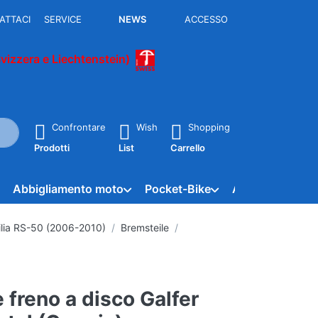
ATTACI
SERVICE
NEWS
ACCESSO
Svizzera e Liechtenstein)
rante la digitazione. Premere il tasto Invio per richiamare tutti i 
Confrontare
Wish
Shopping
Prodotti
List
Carrello
Abbigliamento moto
Pocket-Bike
APE - Vespacar
ilia RS-50 (2006-2010)
Bremsteile
e freno a disco Galfer