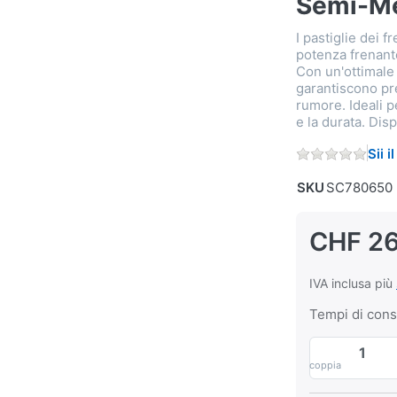
Semi-Me
I pastiglie dei 
potenza frenante
Con un'ottimale 
garantiscono pr
rumore. Ideali p
e la durata. Disp
Sii 
SKU
SC780650
CHF 26
IVA inclusa più
Tempi di con
coppia