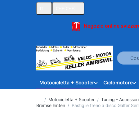
IT
CHF
(CHF)
Negozio online svizzero
Inserire u
Motocicletta + Scooter
Ciclomotore
Homepage
Motocicletta + Scooter
Tuning - Accessori 
Bremse hinten
Pastiglie freno a disco Galfer Se