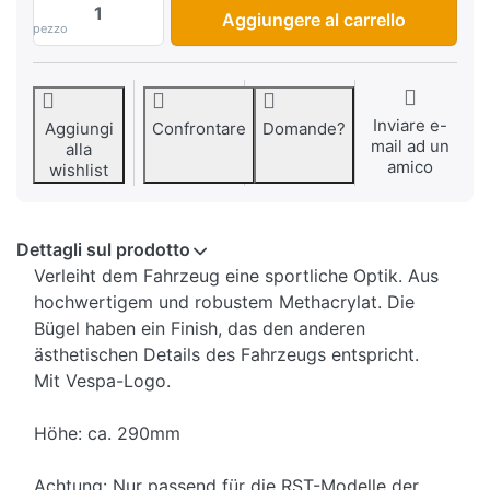
Parabrezza Piaggio Vespa GTS RST, fumé, 
Aggiungere al carrello
pezzo
Inviare e-
Aggiungi
Confrontare
Domande?
mail ad un
alla
amico
wishlist
Dettagli sul prodotto
Verleiht dem Fahrzeug eine sportliche Optik. Aus
hochwertigem und robustem Methacrylat. Die
Bügel haben ein Finish, das den anderen
ästhetischen Details des Fahrzeugs entspricht.
Mit Vespa-Logo.
Höhe: ca. 290mm
Achtung: Nur passend für die RST-Modelle der