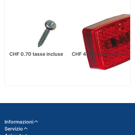
Schraube
Rücklichtglas zu
Rücklichtglas
Rücklicht
Puch/Sachs,
Puch/Sachs, rot
2.9x16mm
(ULO)
CHF 0.70 tasse incluse
CHF 4.90 tasse incluse
Informazioni
Servizio