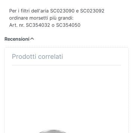
Per i filtri dell'aria SC023090 e SC023092
ordinare morsetti più grandi:
Art. nr. SC354032 o SC354050
Recensioni
Prodotti correlati
Premere ENTER per
Premere ENTER
visualizzare altre opzioni su
per visualizzare
Bride für Luftfilter Puch
altre opzioni su
Maxi/Supermaxi/Ansaugstutzen
Bride für
Bye Bike, 20-32mm
Luftfilter Puch
Maxi/Supermaxi,
32-50mm
Bride für
Bride für