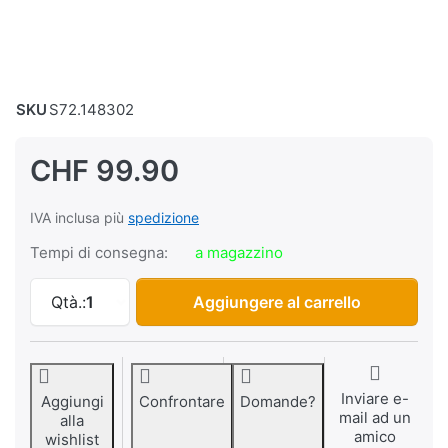
SKU
S72.148302
CHF 99.90
IVA inclusa più
spedizione
Tempi di consegna:
a magazzino
Faro/a lampada ad uovo, cromato/cromato a 
Qtà.:
1
Aggiungere al carrello
Inviare e-
Aggiungi
Confrontare
Domande?
mail ad un
alla
amico
wishlist