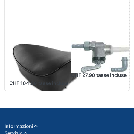
Sella panca,
Benzinhahn
nera, con molle,
Karcoma
senza listello
M12x1mm
decorativo
CHF 27.90 tasse incluse
CHF 104.90 tasse incluse
Informazioni
Servizio