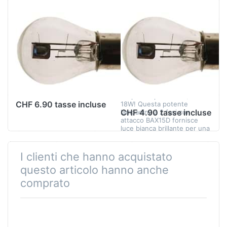
Scheinwerferbirne
RMS
Scheinwerferbirne
6V/15-15W, 2-
6V/18-18W, 2-
Phase, weiss,
fase, bianco,
Sockel BA15D
attacco BAX15D
Illumina i tuoi viaggi con la
lampadina per fari 6V/18-
CHF 6.90 tasse incluse
18W! Questa potente
CHF 4.90 tasse incluse
lampadina a 2 fasi con
attacco BAX15D fornisce
luce bianca brillante per una
visibil…
I clienti che hanno acquistato
questo articolo hanno anche
comprato