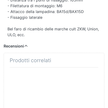
- Distanza tra i punti di fissaggio: 105mm
- Filettatura di montaggio: M6
- Attacco della lampadina: BA15d/BAX15D
- Fissaggio laterale
Bel faro di ricambio delle marche cult ZKW, Union,
ULO, ecc.
Recensioni
Prodotti correlati
Premere ENTER
Premere ENTER
per visualizzare
per visualizzare
altre opzioni su
altre opzioni su
Scheinwerferbirne
Scheinwerferbirne
6V/15-15W, 2-
6V/18-18W, 2-
Phase, weiss,
fase, bianco,
Sockel BA15D
attacco BAX15D