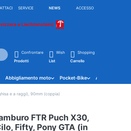
ATTACI
SERVICE
NEWS
ACCESSO
Svizzera e Liechtenstein)
rante la digitazione. Premere il tasto Invio per richiamare tutti i 
Confrontare
Wish
Shopping
Prodotti
List
Carrello
Abbigliamento moto
Pocket-Bike
APE - Vespacar
ghisa e a raggi), 90mm (coppia)
 tamburo FTR Puch X30,
ilo, Fifty, Pony GTA (in