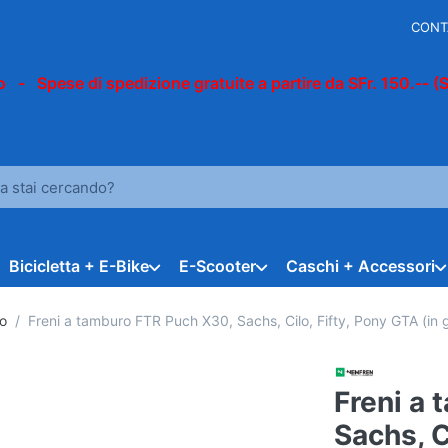
CONT
 - Spese di spedizione gratuite a partire da SFr. 150.-- (
n termine di ricerca. I primi risultati appaiono automaticamente du
Bicicletta + E-Bike
E-Scooter
Caschi + Accessori
o
Freni a tamburo FTR Puch X30, Sachs, Cilo, Fifty, Pony GTA (in 
Freni a
Sachs, C