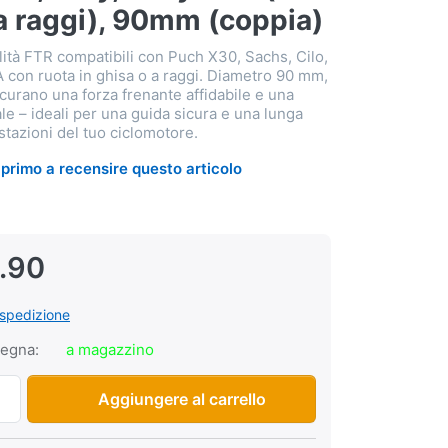
a raggi), 90mm (coppia)
alità FTR compatibili con Puch X30, Sachs, Cilo,
A con ruota in ghisa o a raggi. Diametro 90 mm,
curano una forza frenante affidabile e una
male – ideali per una guida sicura e una lunga
stazioni del tuo ciclomotore.
il primo a recensire questo articolo
.90
spedizione
segna:
a magazzino
Freni a tamburo FTR Puch X30, Sachs, Cilo, Fifty, Pony GTA 
Aggiungere al carrello