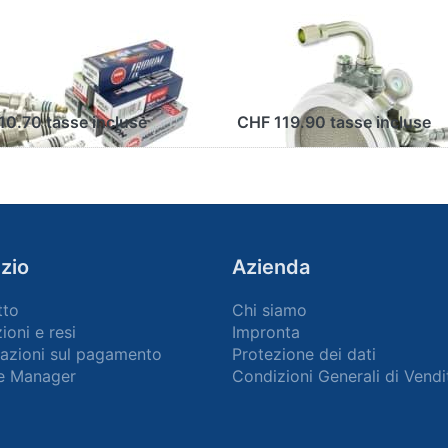
ndela NGK
Carburatore 13/1
6ES (filettatura
per Pony Cross/G
ga)
521
10.70 tasse incluse
CHF 119.90 tasse incluse
zio
Azienda
tto
Chi siamo
ioni e resi
Impronta
azioni sul pagamento
Protezione dei dati
e Manager
Condizioni Generali di Vendi