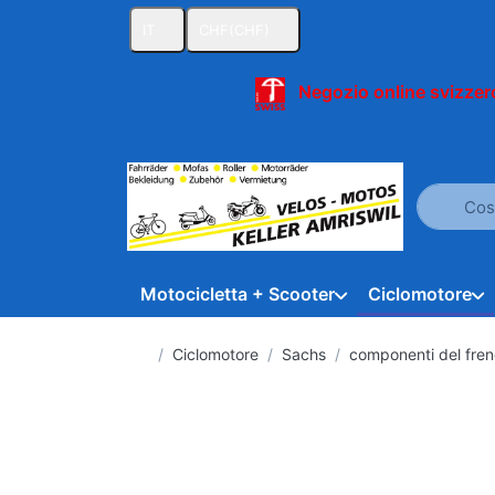
IT
CHF
(CHF)
Negozio online svizzero
Inserire u
Motocicletta + Scooter
Ciclomotore
Homepage
Ciclomotore
Sachs
componenti del fren