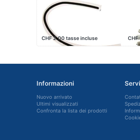
Tubo di benzina
Ca
Mofa 5x8mm,
BPR
trasparente, 50 cm
lun
CHF 2.00 tasse incluse
CHF 
Informazioni
Servi
Nuovo arrivato
Conta
Ultimi visualizzati
Spediz
Confronta la lista dei prodotti
Inform
Cooki