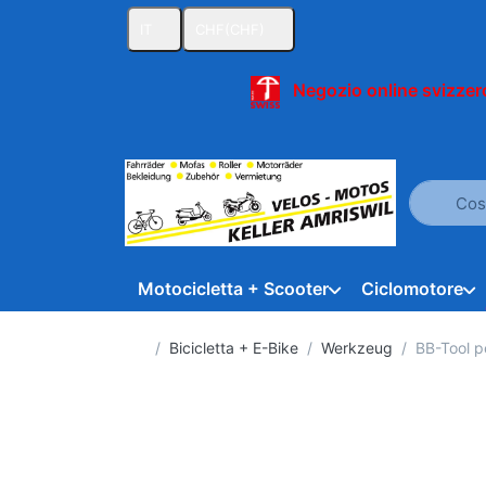
IT
CHF
(CHF)
Negozio online svizzero
Inserire u
Motocicletta + Scooter
Ciclomotore
Homepage
Bicicletta + E-Bike
Werkzeug
BB-Tool 