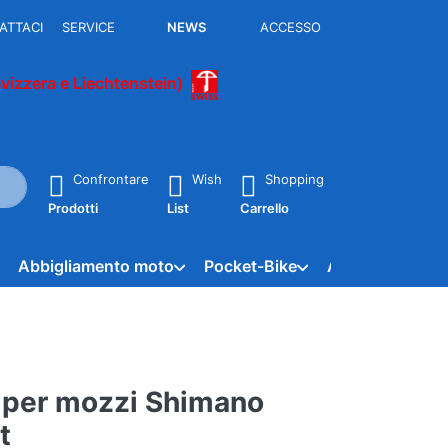
ATTACI
SERVICE
NEWS
ACCESSO
Svizzera e Liechtenstein)
rante la digitazione. Premere il tasto Invio per richiamare tutti i 
Confrontare
Wish
Shopping
Prodotti
List
Carrello
Abbigliamento moto
Pocket-Bike
APE - Vespacar
 per mozzi Shimano
t