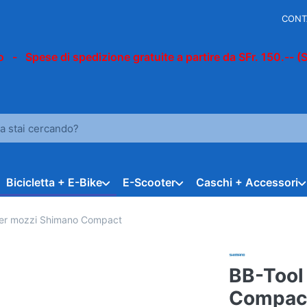
CONT
 - Spese di spedizione gratuite a partire da SFr. 150.-- (
n termine di ricerca. I primi risultati appaiono automaticamente du
Bicicletta + E-Bike
E-Scooter
Caschi + Accessori
per mozzi Shimano Compact
BB-Tool
Compac