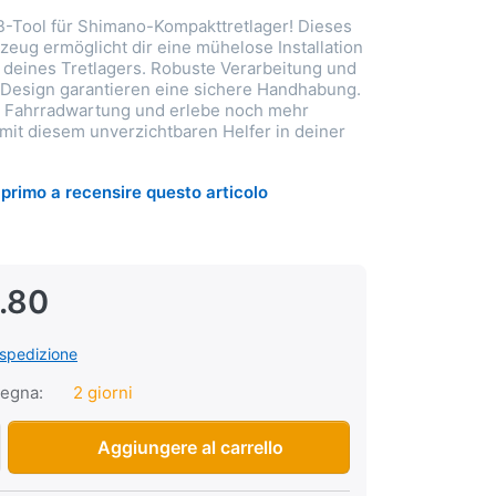
-Tool für Shimano-Kompakttretlager! Dieses
zeug ermöglicht dir eine mühelose Installation
deines Tretlagers. Robuste Verarbeitung und
Design garantieren eine sichere Handhabung.
e Fahrradwartung und erlebe noch mehr
it diesem unverzichtbaren Helfer in deiner
il primo a recensire questo articolo
.80
spedizione
segna:
2 giorni
BB-Tool per mozzi Shimano Compact a CHF 16.80, quantità 1.
Aggiungere al carrello