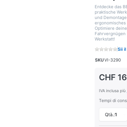
Entdecke das BB
praktische Werk
und Demontage 
ergonomisches 
Optimiere dein
Fahrvergnügen m
Werkstatt!
Sii 
SKU
VI-3290
CHF 16
IVA inclusa più
Tempi di con
Qtà.:
1