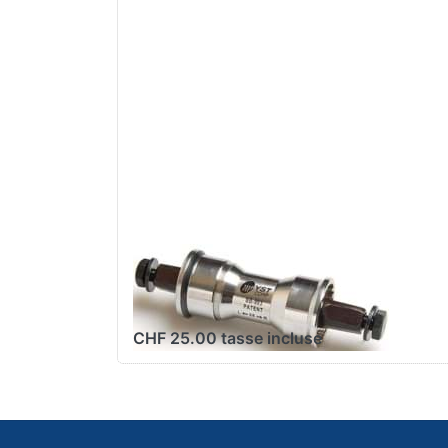
Klemm-Tretlager
YST, 110mm
CHF 25.00 tasse incluse