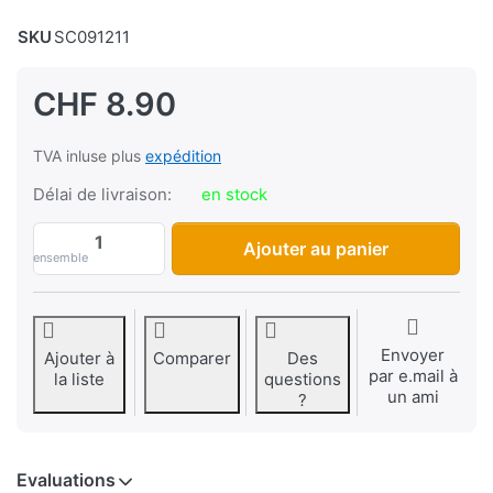
SKU
SC091211
CHF 8.90
TVA inluse plus
expédition
Délai de livraison:
en stock
Billes en acier/roulements 3/16" (4,830 m
Ajouter au panier
ensemble
Envoyer
Ajouter à
Comparer
Des
par e.mail à
la liste
questions
un ami
?
Evaluations