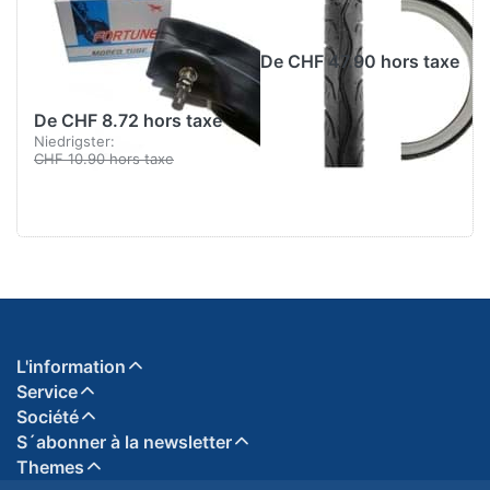
2.00/2.25 x 16-
MK-528
17, avec valve à
De CHF 47.90 hors taxe
vis MV
De CHF 8.72 hors taxe
Niedrigster:
CHF 10.90 hors taxe
L'information
Service
Société
S´abonner à la newsletter
Themes