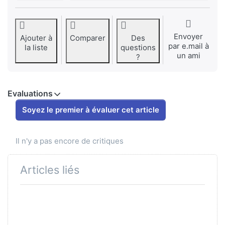
Envoyer
Ajouter à
Comparer
Des
par e.mail à
la liste
questions
un ami
?
Evaluations
Soyez le premier à évaluer cet article
Il n'y a pas encore de critiques
Articles liés
Appuyez sur ENTER
pour plus d'options
sur Luftfiltersieb
original Ø52mm Puch