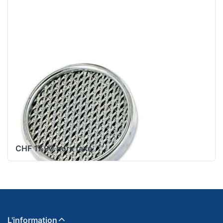
Maxi X30 + Velux zu
Art.
SC023014/SC023044
PUCH
Luftfiltersieb
original Ø52mm
Puch Maxi X30
+ Velux zu Art.
SC023014/SC023044
CHF 17.90 hors taxe
L'information