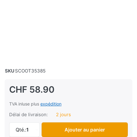
SKU
SCOOT35385
CHF 58.90
TVA inluse plus
expédition
Délai de livraison:
2 jours
Filtre à air Puch X30 Velux, noir à CHF 58.90,
Qté.:
1
Ajouter au panier