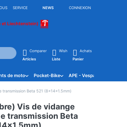
OUS
SERVICE
NEWS
CONNEXION
e et Liechtenstein)
sultats apparaissent automatiquement. Appuie sur la touche "En
Comparer
Wish
Achats
Articles
Liste
Panier
nts de moto
Pocket-Bike
APE - Vespacar
Marqu
 de transmission Beta 521 (8x14x1.5mm)
ibre) Vis de vidange
de transmission Beta
14x1.5mm)