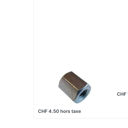
Boulon spécial
Mo
cylindre/
Get
échappement
Aut
M6x12 CH10 Beta
CHF 
521, d'origine
CHF 4.50 hors taxe