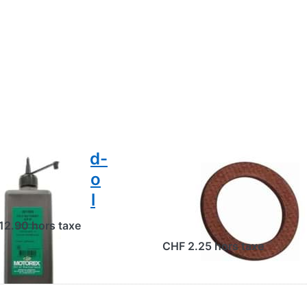
torex Moped-
Joint en fibre pou
riebeoel Cilo
vis de remplissag
omat, 4.5 dl
d'huile Beta 521,
original
12.90 hors taxe
CHF 2.25 hors taxe