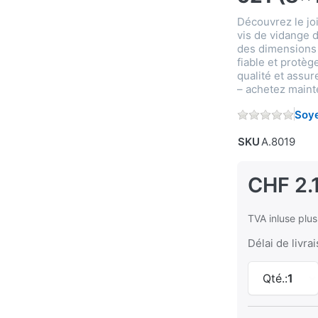
Découvrez le joi
vis de vidange d
des dimensions 
fiable et protège
qualité et assu
– achetez mainte
Soye
SKU
A.8019
CHF 2.
TVA inluse plu
Délai de livra
Qté.:
1