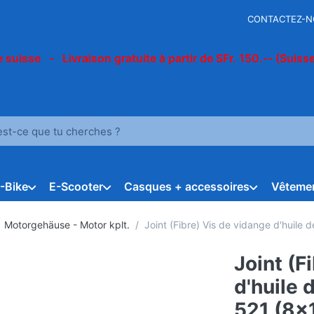
CONTACTEZ-N
 suisse - Livraison gratuite à partir de SFr. 150.-- (Suiss
un terme de recherche. Pendant que vous tapez, les premiers ré
E-Bike
E-Scooter
Casques + accessoires
Vêteme
Motorgehäuse - Motor kplt.
Joint (Fibre) Vis de vidange d'huile
Joint (F
d'huile 
521 (8x