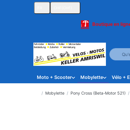
FR
CHF
(CHF)
Boutique en ligne
Saisissez 
Moto + Scooter
Mobylette
Vélo + 
Accueil
Mobylette
Pony Cross (Beta-Motor 521)